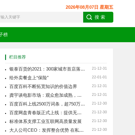
2026年08月07日 星期五
子榜
栏目推荐
银泰百货的2021：300家城市首店落地，云店带品牌
21-12-31
给外卖餐盒上“保险”
22-01-01
百度百科不断拓宽知识的价值边界
21-12-31
龚宇谈电影市场：观众愈加成熟，对多样化影视作品需求更
21-12-31
百度百科上线2500万词条，超750万用户参与共创科
21-12-30
百度网盘青春版正式上线：提供无差别下载、上传服务
21-12-30
标准体系支撑工业互联网高质量发展
21-12-30
大人公司CEO：发挥整合优势 在私域赛道上加速快跑
21-12-30